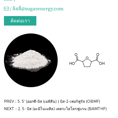
/ ลิลลี่@sugarenergy.com
ติดต่อเรา
PREV：5, 5' (ออกซี-บิส (เมทิลีน) ) บิส-2-เฟอร์ฟูรัล (OBMF)
NEXT：2, 5- บิส (อะมิโนเมทิล) เตตระไฮโดรฟูแรน (BAMTHF)