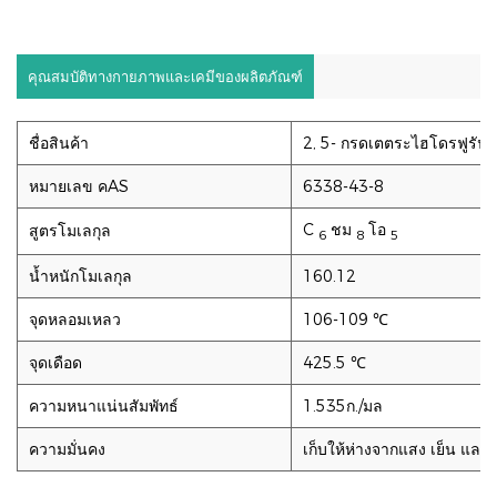
คุณสมบัติทางกายภาพและเคมีของผลิตภัณฑ์
ชื่อสินค้า
2, 5- กรดเตตระไฮโดรฟูรัน 
หมายเลข คAS
6338-43-8
C
ชม
โอ
สูตรโมเลกุล
6
8
5
น้ำหนักโมเลกุล
160.12
จุดหลอมเหลว
106-109 ℃
จุดเดือด
425.5 ℃
ความหนาแน่นสัมพัทธ์
1.535ก./มล
ความมั่นคง
เก็บให้ห่างจากแสง เย็น และแ