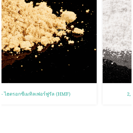
2, 5- กรดฟูรันดิคาร์บอกซิลิก (FDCA)