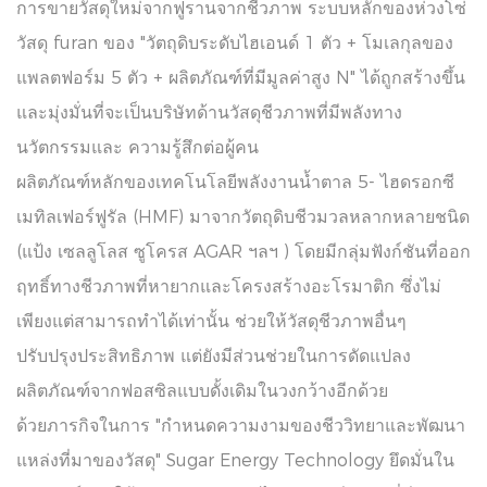
การขายวัสดุใหม่จากฟูรานจากชีวภาพ ระบบหลักของห่วงโซ่
วัสดุ furan ของ "วัตถุดิบระดับไฮเอนด์ 1 ตัว + โมเลกุลของ
แพลตฟอร์ม 5 ตัว + ผลิตภัณฑ์ที่มีมูลค่าสูง N" ได้ถูกสร้างขึ้น
และมุ่งมั่นที่จะเป็นบริษัทด้านวัสดุชีวภาพที่มีพลังทาง
นวัตกรรมและ ความรู้สึกต่อผู้คน
ผลิตภัณฑ์หลักของเทคโนโลยีพลังงานน้ำตาล 5- ไฮดรอกซี
เมทิลเฟอร์ฟูรัล (HMF) มาจากวัตถุดิบชีวมวลหลากหลายชนิด
(แป้ง เซลลูโลส ซูโครส AGAR ฯลฯ ) โดยมีกลุ่มฟังก์ชันที่ออก
ฤทธิ์ทางชีวภาพที่หายากและโครงสร้างอะโรมาติก ซึ่งไม่
เพียงแต่สามารถทำได้เท่านั้น ช่วยให้วัสดุชีวภาพอื่นๆ
ปรับปรุงประสิทธิภาพ แต่ยังมีส่วนช่วยในการดัดแปลง
ผลิตภัณฑ์จากฟอสซิลแบบดั้งเดิมในวงกว้างอีกด้วย
ด้วยภารกิจในการ "กำหนดความงามของชีววิทยาและพัฒนา
แหล่งที่มาของวัสดุ" Sugar Energy Technology ยึดมั่นใน